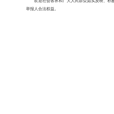
欢迎社会各界和广大人民群众如实反映、积极提
举报人合法权益。
中央部委办
地方纪检监察机关
媒体及相关机构
中央纪委国家监委
中央人民政府
教育部
科学技术部
财政部
人力资源和社会保障部
农业部
商务部
国资委
海关总署