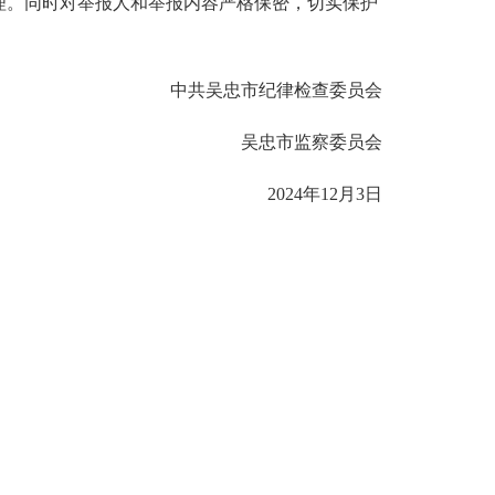
。同时对举报人和举报内容严格保密，切实保护
中共吴忠市纪律检查委员会
吴忠市监察委员会
2024年12月3日
国防部
国家发展和改革委员会
民政部
司法部
交通运输部
水利部
中国人民银行
审计署
北京
天津