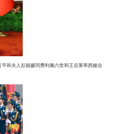
近平和夫人彭丽媛同费利佩六世和王后莱蒂西娅合