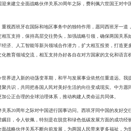
国迎来建立全面战略伙伴关系20周年之际，费利佩六世国王对中
视西班牙在国际和地区事务中的独特作用，愿同西班牙一道，
定相互支持，保持高层交往势头，加强战略引领，确保两国关系
字经济、人工智能等新兴领域合作潜力，扩大相互投资，打造更
文化教育领域交流，相互支持办好各自在对方国家的文化和语言
世界进入新的动荡变革期，和平与发展事业依然任重道远。我
凝聚共识，共同把各国人民对美好生活的向往变成现实。中方愿
更加公正合理的全球治理体系，推动构建人类命运共同体。
系20周年之际对中国进行国事访问。西班牙同中国的友好交
世瞩目，令人钦佩，特别是在脱贫和绿色低碳发展方面的成功经
全面战略伙伴关系不断向前发展，为两国人民带来更多福祉，为